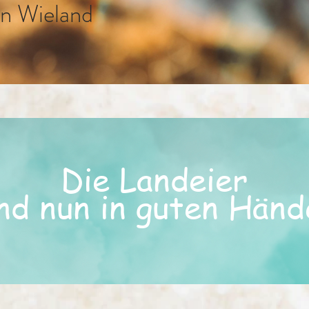
an Wieland
Die Landeier
ind nun in guten Händ